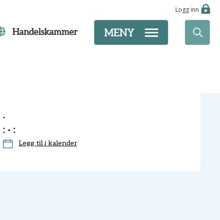
Logg inn
Handelskammer
MENY