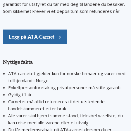
garantist for utstyret du tar med deg til landene du besøker.
Som sikkerhet krever vi et depositum som refunderes når
carnetet returneres og vi har bekreftet at det har blitt brukt
riktig.
Carnetet kan utstedes for én eller flere reiser, og det må
Logg på ATA-Carnet
alltid følge varene. Det må fremvises og stemples ved hver
grenseovergang (fordi EU er én tollunion, får du bare et
stempel når du reiser inn i det første EU-landet og forlater
det siste EU-landet).
Nyttige fakta
ATA-carnetet gjelder kun for norske firmaer og varer med
tollhjemland i Norge
Enkeltpersonforetak og privatpersoner må stille garanti
Gyldig i 1 år
Carnetet må alltid returneres til det utstedende
handelskammeret etter bruk.
Alle varer skal hjem i samme stand, fleksibel vareliste, du
kan reise med alle varene eller et utvalg
Du får medlemsrabatt på ATA-carnet dersom du er