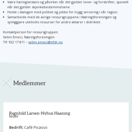
Være høringsinstans og påvirker når det gjelder lover- og forskrifter, spesielt
når det gjelder skjenkebestemmelsene.
Holde i dialogen med politiet og jobbe for trygg servering i vår region.
Samarbeide med de øvrige ressursgruppene i Næringsforeningen og
synliggjøre utelivets ressurser for andre aktører i distriktet.
Kontaktperson for ressursgruppen:
Selim Emeci, Næringsforeningen
Tlf: 922 17 811 −
selim.emeci@nfdr.no
Medlemmer
Ragnhild Larsen-Nyhus Haaning
leder
Bedrift:
Café Picasso