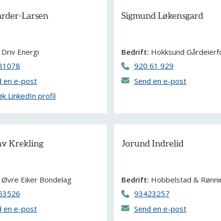
arder-Larsen
Sigmund Løkensgard
Driv Energi
Bedrift:
Hokksund Gårdeierf
81078
920 61 929
 en e-post
Send en e-post
k LinkedIn profil
av Krekling
Jorund Indrelid
Øvre Eiker Bondelag
Bedrift:
Hobbelstad & Rønni
53526
93423257
 en e-post
Send en e-post