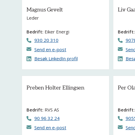
Magnus Gevelt
Liv Ga
Leder
Bedrift:
Eiker Energi
Bedrift:
930 20 310
907
Send en e-post
Send
Besøk LinkedIn profil
Besø
Preben Holter Ellingsen
Per Ol
Bedrift:
RVS AS
Bedrift:
90 96 32 24
905
Send en e-post
Send