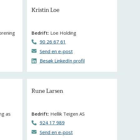
Kristin Loe
orening
Bedrift:
Loe Holding
90 26 67 61
Send en e-post
Besøk LinkedIn profil
Rune Larsen
ng as
Bedrift:
Hellik Teigen AS
924 17 989
Send en e-post