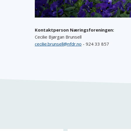
Kontaktperson Næringsforeningen:
Cecilie Bjørgan Brunsell
cecilie.brunsell@nfdr.no
- 924 33 857