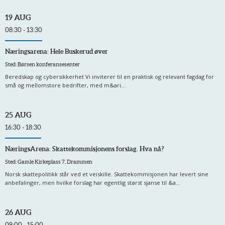
19 AUG
08:30 - 13:30
Næringsarena: Hele Buskerud øver
Sted: Børsen konferansesenter
Beredskap og cybersikkerhet Vi inviterer til en praktisk og relevant fagdag for
små og mellomstore bedrifter, med m&ari...
25 AUG
16:30 - 18:30
NæringsArena: Skattekommisjonens forslag. Hva nå?
Sted: Gamle Kirkeplass 7, Drammen
Norsk skattepolitikk står ved et veiskille. Skattekommisjonen har levert sine
anbefalinger, men hvilke forslag har egentlig størst sjanse til &a...
26 AUG
09:00 - 15:00