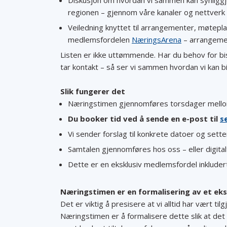
Diskusjon om hvordan vi sammen kan synliggjør
regionen – gjennom våre kanaler og nettverk
Veiledning knyttet til arrangementer, møtepl
medlemsfordelen
NæringsArena
– arrangement
Listen er ikke uttømmende. Har du behov for bi
tar kontakt – så ser vi sammen hvordan vi kan bi
Slik fungerer det
Næringstimen gjennomføres torsdager mellom
Du booker tid ved å sende en e-post til
s
Vi sender forslag til konkrete datoer og sett
Samtalen gjennomføres hos oss – eller digita
Dette er en eksklusiv medlemsfordel inkluder
Næringstimen er en formalisering av et eks
Det er viktig å presisere at vi alltid har vært 
Næringstimen er å formalisere dette slik at det