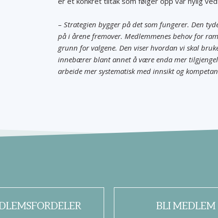
er et konkret tiltak som følger opp vår nylig ve
–
Strategien bygger på det som fungerer. Den tydeli
på i årene fremover. Medlemmenes behov for ramme
grunn for valgene. Den viser hvordan vi skal bruke 
innebærer blant annet å være enda mer tilgjengeli
arbeide mer systematisk med innsikt og kompetanse
DLEMSFORDELER
BLI MEDLEM