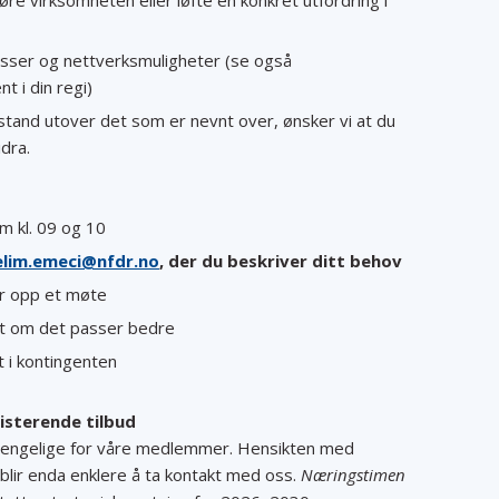
e virksomheten eller løfte en konkret utfordring i
asser og nettverksmuligheter (se også
 i din regi)
stand utover det som er nevnt over, ønsker vi at du
dra.
 kl. 09 og 10
elim.emeci@nfdr.no
, der du beskriver ditt behov
er opp et møte
lt om det passer bedre
t i kontingenten
isterende tilbud
tilgjengelige for våre medlemmer. Hensikten med
 blir enda enklere å ta kontakt med oss.
Næringstimen