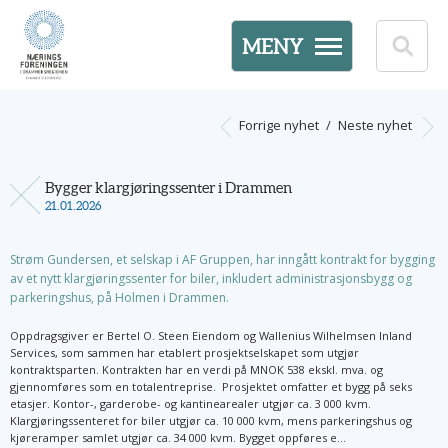
MENY
Forrige nyhet
/
Neste nyhet
Bygger klargjøringssenter i Drammen
21.01.2026
Strøm Gundersen, et selskap i AF Gruppen, har inngått kontrakt for bygging
av et nytt klargjøringssenter for biler, inkludert administrasjonsbygg og
parkeringshus, på Holmen i Drammen.
Oppdragsgiver er Bertel O. Steen Eiendom og Wallenius Wilhelmsen Inland
Services, som sammen har etablert prosjektselskapet som utgjør
kontraktsparten. Kontrakten har en verdi på MNOK 538 ekskl. mva. og
gjennomføres som en totalentreprise. Prosjektet omfatter et bygg på seks
etasjer. Kontor-, garderobe- og kantinearealer utgjør ca. 3 000 kvm.
Klargjøringssenteret for biler utgjør ca. 10 000 kvm, mens parkeringshus og
kjøreramper samlet utgjør ca. 34 000 kvm. Bygget oppføres e...