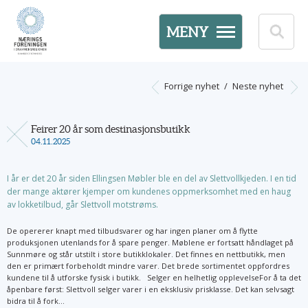
MENY
Forrige nyhet
/
Neste nyhet
Feirer 20 år som destinasjonsbutikk
04.11.2025
I år er det 20 år siden Ellingsen Møbler ble en del av Slettvollkjeden. I en tid
der mange aktører kjemper om kundenes oppmerksomhet med en haug
av lokketilbud, går Slettvoll motstrøms.
De opererer knapt med tilbudsvarer og har ingen planer om å flytte
produksjonen utenlands for å spare penger. Møblene er fortsatt håndlaget på
Sunnmøre og står utstilt i store butikklokaler. Det finnes en nettbutikk, men
den er primært forbeholdt mindre varer. Det brede sortimentet oppfordres
kundene til å utforske fysisk i butikk. Selger en helhetlig opplevelseFor å ta det
åpenbare først: Slettvoll selger varer i en eksklusiv prisklasse. Det kan selvsagt
bidra til å fork...