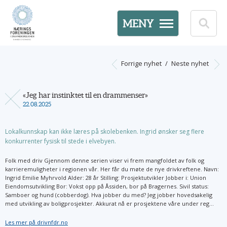
MENY
Forrige nyhet
/
Neste nyhet
«Jeg har instinktet til en drammenser»
22.08.2025
Lokalkunnskap kan ikke læres på skolebenken. Ingrid ønsker seg flere
konkurrenter fysisk til stede i elvebyen.
Folk med driv Gjennom denne serien viser vi frem mangfoldet av folk og
karrieremuligheter i regionen vår. Her får du møte de nye drivkreftene. Navn:
Ingrid Emilie Myhrvold Alder: 28 år Stilling: Prosjektutvikler Jobber i: Union
Eiendomsutvikling Bor: Vokst opp på Åssiden, bor på Bragernes. Sivil status:
Samboer og hund (cobberdog). Hva jobber du med? Jeg jobber hovedsakelig
med utvikling av boligprosjekter. Akkurat nå er prosjektene våre under reg...
Les mer på drivnfdr.no