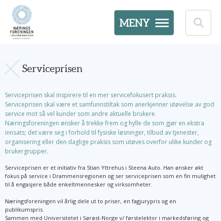
MENY
Serviceprisen
Serviceprisen skal inspirere til en mer servicefokusert praksis.
Serviceprisen skal være et samfunnstiltak som anerkjenner utøvelse av god
service mot så vel kunder som andre aktuelle brukere.
Næringsforeningen ønsker å trekke frem og hylle de som gjør en ekstra
innsats; det være seg i forhold til fysiske løsninger, tilbud av tjenester,
organisering eller den daglige praksis som utøves overfor ulike kunder og
brukergrupper.
Serviceprisen er et initiativ fra Stian Yttrehus i Steena Auto. Han ønsker økt
fokus på service i Drammensregionen og ser serviceprisen som en fin mulighet
til å engasjere både enkeltmennesker og virksomheter.
Næringsforeningen vil årlig dele ut to priser, en fagjurypris og en
publikumspris.
Sammen med Universitetet i Sørøst-Norge v/ førstelektor i markedsføring og