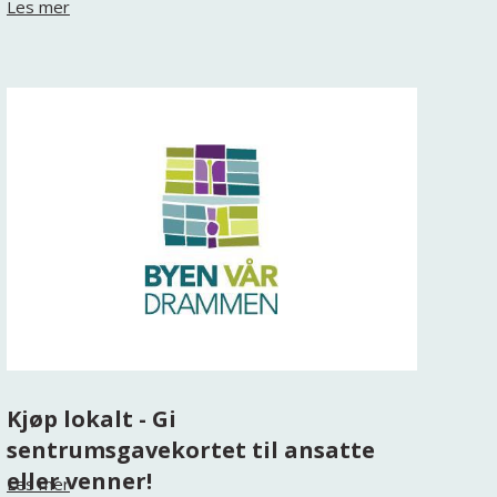
Les mer
Kjøp lokalt - Gi
sentrumsgavekortet til ansatte
eller venner!
Les mer