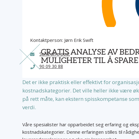
Kontaktperson: Jørn Erik Swift
GRATIS ANALYSE AV BED
Send en e-post
MULIGHETER TIL Å SPAR
90 09 30 88
Det er ikke praktisk eller effektivt for organisas
kostnadskategorier. Det ville heller ikke være øk
på rett måte, kan ekstern spisskompetanse so
verdi.
Våre spesialister har opparbeidet seg erfaring og ek
kostnadskategorier. Denne erfaringen stilles til rådigh